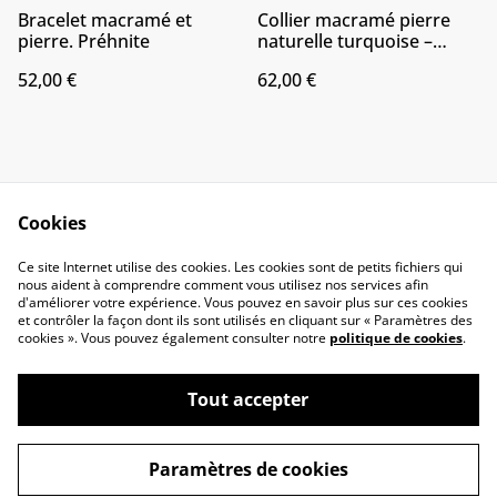
Bracelet macramé et
Collier macramé pierre
pierre. Préhnite
naturelle turquoise –
Perles facettes vertes
52,00 €
62,00 €
Cookies
Ce site Internet utilise des cookies. Les cookies sont de petits fichiers qui
Me contacter
Conditions générales
nous aident à comprendre comment vous utilisez nos services afin
d'améliorer votre expérience. Vous pouvez en savoir plus sur ces cookies
et contrôler la façon dont ils sont utilisés en cliquant sur « Paramètres des
cookies ». Vous pouvez également consulter notre
politique de cookies
.
Magatisselavie, des bijoux en macramé
Tout accepter
©
2026
uniques qui allient esthétisme, artisanat et
le pouvoir des pierres naturelles
Paramètres de cookies
powered by