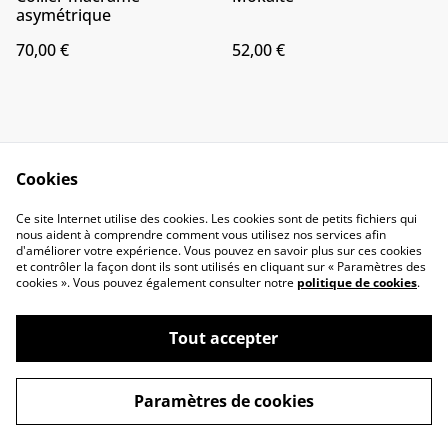
asymétrique
70,00 €
52,00 €
Cookies
Ce site Internet utilise des cookies. Les cookies sont de petits fichiers qui
Me contacter
Conditions générales
nous aident à comprendre comment vous utilisez nos services afin
d'améliorer votre expérience. Vous pouvez en savoir plus sur ces cookies
et contrôler la façon dont ils sont utilisés en cliquant sur « Paramètres des
cookies ». Vous pouvez également consulter notre
politique de cookies
.
Magatisselavie, des bijoux en macramé
Tout accepter
©
2026
uniques qui allient esthétisme, artisanat et
le pouvoir des pierres naturelles
Paramètres de cookies
powered by